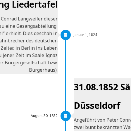
g Liedertafel
r Conrad Langweiler dieser
zu eine Gesangsabteilung,
“ erhielt. Dies geschah in
Januar 1, 1824
ahnbrecher des deutschen
elter, in Berlin ins Leben
 jener Zeit im Saale Ignaz
r Bürgergesellschaft bzw.
Bürgerhaus).
31.08.1852 Sä
Düsseldorf
August 30, 1852
Angeführt von Peter Conr
zwei bunt bekränzten Wag