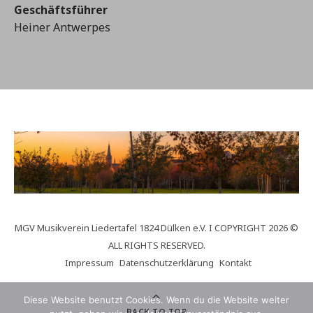
Geschäftsführer
Heiner Antwerpes
MGV Musikverein Liedertafel 1824 Dülken e.V. I COPYRIGHT 2026 ©
ALL RIGHTS RESERVED.
Impressum
Datenschutzerklärung
Kontakt
Diese Website benutzt Cookies. Wenn du die Website weiter
BACK TO TOP